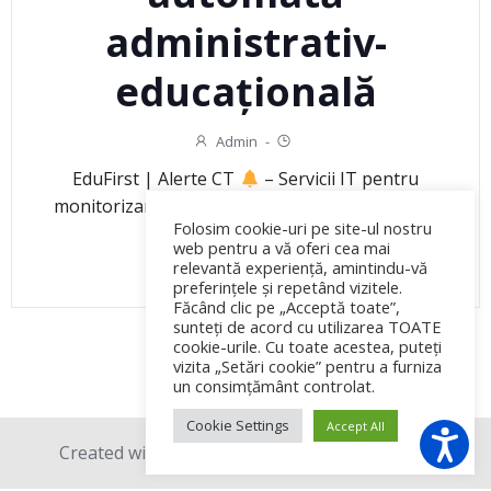
administrativ-
educațională
Admin
-
EduFirst | Alerte CT
– Servicii IT pentru
monitorizarea surselor relevante din domeniul
Folosim cookie-uri pe site-ul nostru
educației și […]
web pentru a vă oferi cea mai
relevantă experiență, amintindu-vă
READ MORE
preferințele și repetând vizitele.
Făcând clic pe „Acceptă toate”,
sunteți de acord cu utilizarea TOATE
cookie-urile. Cu toate acestea, puteți
vizita „Setări cookie” pentru a furniza
un consimțământ controlat.
Cookie Settings
Accept All
Created with love © 2026 BraveTech EST SRL.