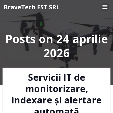
Skip
BraveTech EST SRL
to
content
Posts on 24 aprilie
2026
Servicii IT de
monitorizare,
indexare și alertare
automată