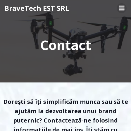
Skip
BraveTech EST SRL
to
content
Contact
Dorești să îți simplificăm munca sau să te
ajutăm la dezvoltarea unui brand
puternic? Contactează-ne folosind
informațiile de mai jos. Îți stăm cu