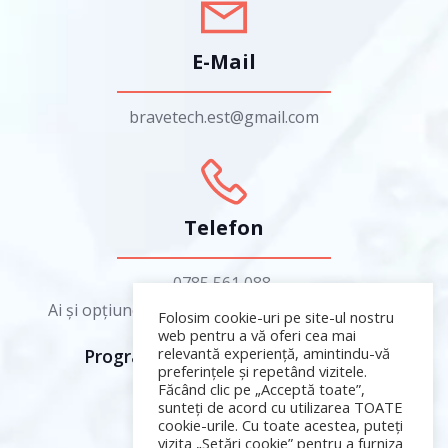
E-Mail
bravetech.est@gmail.com
Telefon
0785 561 088
Ai și opțiunea să ne lași un mesaj pe WhatsApp
Folosim cookie-uri pe site-ul nostru
web pentru a vă oferi cea mai
relevantă experiență, amintindu-vă
Program: Luni-Vineri 9:00 – 17:00
preferințele și repetând vizitele.
Făcând clic pe „Acceptă toate”,
sunteți de acord cu utilizarea TOATE
cookie-urile. Cu toate acestea, puteți
vizita „Setări cookie” pentru a furniza