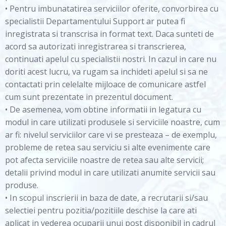
• Pentru imbunatatirea serviciilor oferite, convorbirea cu
specialistii Departamentului Support ar putea fi
inregistrata si transcrisa in format text. Daca sunteti de
acord sa autorizati inregistrarea si transcrierea,
continuati apelul cu specialistii nostri. In cazul in care nu
doriti acest lucru, va rugam sa inchideti apelul si sa ne
contactati prin celelalte mijloace de comunicare astfel
cum sunt prezentate in prezentul document.
• De asemenea, vom obtine informatii in legatura cu
modul in care utilizati produsele si serviciile noastre, cum
ar fi: nivelul serviciilor care vi se presteaza – de exemplu,
probleme de retea sau serviciu si alte evenimente care
pot afecta serviciile noastre de retea sau alte servicii;
detalii privind modul in care utilizati anumite servicii sau
produse.
• In scopul inscrierii in baza de date, a recrutarii si/sau
selectiei pentru pozitia/pozitiile deschise la care ati
aplicat in vederea ocuparii unui post disponibil in cadrul