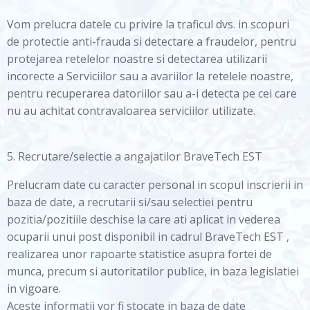
Vom prelucra datele cu privire la traficul dvs. in scopuri
de protectie anti-frauda si detectare a fraudelor, pentru
protejarea retelelor noastre si detectarea utilizarii
incorecte a Serviciilor sau a avariilor la retelele noastre,
pentru recuperarea datoriilor sau a-i detecta pe cei care
nu au achitat contravaloarea serviciilor utilizate.
5. Recrutare/selectie a angajatilor BraveTech EST
Prelucram date cu caracter personal in scopul inscrierii in
baza de date, a recrutarii si/sau selectiei pentru
pozitia/pozitiile deschise la care ati aplicat in vederea
ocuparii unui post disponibil in cadrul BraveTech EST ,
realizarea unor rapoarte statistice asupra fortei de
munca, precum si autoritatilor publice, in baza legislatiei
in vigoare.
Aceste informatii vor fi stocate in baza de date