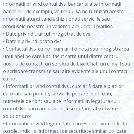
informatii privind contul dvs. bancar si alte informatii
bancare – de exemplu, va trebui sa ne furnizati aceste
informatii atunci cand achizitionati serviciile sau
produsele noastre, in vederea prelucrarii platilor.
• Date privind traficul inregistrat de dvs.
• Datele privind locatia dvs.
• Contactul dvs. cu noi, cum ar fi o nota sau inregistrarea
unui apel pe care l-ati facut catre unul dintre centrul
nostru de contact, un serviciu de Live Chat, un e-mail sau
o scrisoare transmise sau alte evidente ale unui contact
cu noi;
• Informatii privind contul dvs., cum ar fi datele platilor
datorate sau primite, serviciile pe care le utilizati,
numerele de cont sau alte informatii in legatura cu
contul dvs. sau care sunt incluse in /portal.software-
solutions.ro;
• Informatii privind legitimitatea accesului – vom colecta
parole, indicii si informatii de securitate similar utilizate