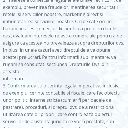
2. Interesele comerciale legitime ale BraveTech EST , de
exemplu, prevenirea fraudelor, mentinerea securitatii
retelei si serviciilor noastre, marketing direct si
imbunatatirea serviciilor noastre. Ori de cate ori ne
bazam pe acest temei juridic pentru a prelucra datele
dvs., evaluam interesele noastre comerciale pentru a ne
asigura ca acestea nu prevaleaza asupra drepturilor dvs.
In plus, in unele cazuri aveti dreptul de a va opune
acestei prelucrari. Pentru informatii suplimentare, va
rugam sa consultati sectiunea Drepturile Dvs. din
aceasta
informare.
3. Conformarea cu o cerinta legala imperativa, inclusiv,
de exemplu, cerinte contabile si fiscale, care fac obiectul
unor politici interne stricte (cum ar fi perioadele de
pastrare), proceduri, si dreptul dvs. de a restrictiona
utilizarea datelor proprii, care controleaza obiectul
serviciilor de asistenta juridica ce vor fi prestate; sau