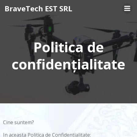
Skip
BraveTech EST SRL
to
content
Politica de
confidențialitate
Cine suntem?
In aceasta Politica de Confidentialitate: