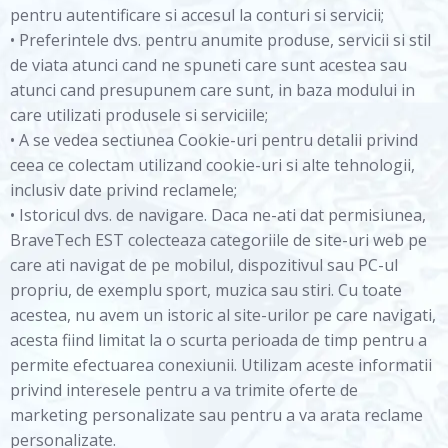
pentru autentificare si accesul la conturi si servicii;
• Preferintele dvs. pentru anumite produse, servicii si stil
de viata atunci cand ne spuneti care sunt acestea sau
atunci cand presupunem care sunt, in baza modului in
care utilizati produsele si serviciile;
• A se vedea sectiunea Cookie-uri pentru detalii privind
ceea ce colectam utilizand cookie-uri si alte tehnologii,
inclusiv date privind reclamele;
• Istoricul dvs. de navigare. Daca ne-ati dat permisiunea,
BraveTech EST colecteaza categoriile de site-uri web pe
care ati navigat de pe mobilul, dispozitivul sau PC-ul
propriu, de exemplu sport, muzica sau stiri. Cu toate
acestea, nu avem un istoric al site-urilor pe care navigati,
acesta fiind limitat la o scurta perioada de timp pentru a
permite efectuarea conexiunii. Utilizam aceste informatii
privind interesele pentru a va trimite oferte de
marketing personalizate sau pentru a va arata reclame
personalizate.