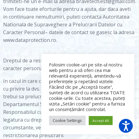
trimiteti-ne un e-mail la adresa bravetech.est@gmail.com.
Vom face toate eforturile pentru a ajuta, dar daca aveti
in continuare nemultumiri, puteti contacta Autoritatea
Nationala de Supraveghere a Prelucrarii Datelor cu
Caracter Personal– datele de contact se gasesc la adresa
www.dataprotection.ro.
Dreptul de a restrictiona utilizarea datelor Dvs. cu
Folosim cookie-uri pe site-ul nostru
caracter personal
web pentru a vă oferi cea mai
relevantă experiență, amintindu-vă
In cazul in care considerati ca datele pe care le detinem
preferințele și repetând vizitele.
Făcând clic pe „Acceptă toate”,
cu privire la dvs. sunt incorecte sau considerati ca nu ar
sunteți de acord cu utilizarea TOATE
trebui sa prelucram datele dvs., va rugam sa contactati
cookie-urile. Cu toate acestea, puteți
vizita „Setări cookie” pentru a furniza
Departamentul Suport care va va redirectiona catre
un consimțământ controlat.
Responsabilul cu Protectia Datelor, pentru o discutie in
legatura cu drepturile pe care le aveti. In anumite
Cookie Settings
Accept All
circumstante, veti avea dreptul de a ne cere
restrictionarea prelucrarii.