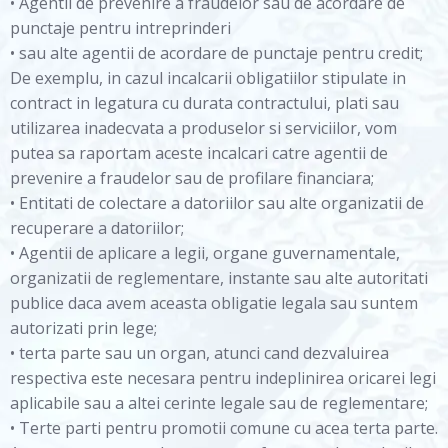
• Agentii de prevenire a fraudelor sau de acordare de
punctaje pentru intreprinderi
• sau alte agentii de acordare de punctaje pentru credit;
De exemplu, in cazul incalcarii obligatiilor stipulate in
contract in legatura cu durata contractului, plati sau
utilizarea inadecvata a produselor si serviciilor, vom
putea sa raportam aceste incalcari catre agentii de
prevenire a fraudelor sau de profilare financiara;
• Entitati de colectare a datoriilor sau alte organizatii de
recuperare a datoriilor;
• Agentii de aplicare a legii, organe guvernamentale,
organizatii de reglementare, instante sau alte autoritati
publice daca avem aceasta obligatie legala sau suntem
autorizati prin lege;
• terta parte sau un organ, atunci cand dezvaluirea
respectiva este necesara pentru indeplinirea oricarei legi
aplicabile sau a altei cerinte legale sau de reglementare;
• Terte parti pentru promotii comune cu acea terta parte.