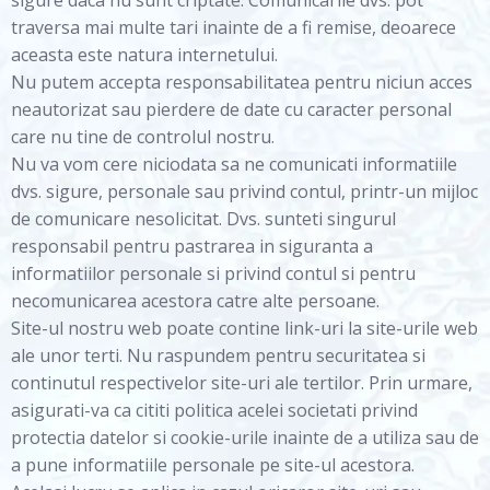
sigure daca nu sunt criptate. Comunicarile dvs. pot
traversa mai multe tari inainte de a fi remise, deoarece
aceasta este natura internetului.
Nu putem accepta responsabilitatea pentru niciun acces
neautorizat sau pierdere de date cu caracter personal
care nu tine de controlul nostru.
Nu va vom cere niciodata sa ne comunicati informatiile
dvs. sigure, personale sau privind contul, printr-un mijloc
de comunicare nesolicitat. Dvs. sunteti singurul
responsabil pentru pastrarea in siguranta a
informatiilor personale si privind contul si pentru
necomunicarea acestora catre alte persoane.
Site-ul nostru web poate contine link-uri la site-urile web
ale unor terti. Nu raspundem pentru securitatea si
continutul respectivelor site-uri ale tertilor. Prin urmare,
asigurati-va ca cititi politica acelei societati privind
protectia datelor si cookie-urile inainte de a utiliza sau de
a pune informatiile personale pe site-ul acestora.