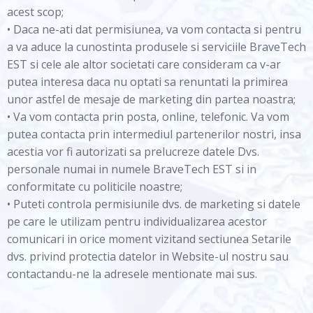
acest scop;
• Daca ne-ati dat permisiunea, va vom contacta si pentru
a va aduce la cunostinta produsele si serviciile BraveTech
EST si cele ale altor societati care consideram ca v-ar
putea interesa daca nu optati sa renuntati la primirea
unor astfel de mesaje de marketing din partea noastra;
• Va vom contacta prin posta, online, telefonic. Va vom
putea contacta prin intermediul partenerilor nostri, insa
acestia vor fi autorizati sa prelucreze datele Dvs.
personale numai in numele BraveTech EST si in
conformitate cu politicile noastre;
• Puteti controla permisiunile dvs. de marketing si datele
pe care le utilizam pentru individualizarea acestor
comunicari in orice moment vizitand sectiunea Setarile
dvs. privind protectia datelor in Website-ul nostru sau
contactandu-ne la adresele mentionate mai sus.