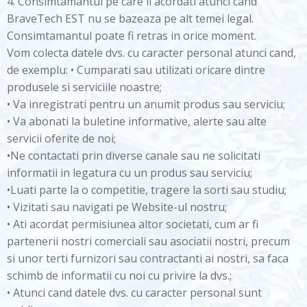
4. Consimtamantul pe care il acordati atunci cand
BraveTech EST nu se bazeaza pe alt temei legal.
Consimtamantul poate fi retras in orice moment.
Vom colecta datele dvs. cu caracter personal atunci cand,
de exemplu: • Cumparati sau utilizati oricare dintre
produsele si serviciile noastre;
• Va inregistrati pentru un anumit produs sau serviciu;
• Va abonati la buletine informative, alerte sau alte
servicii oferite de noi;
•Ne contactati prin diverse canale sau ne solicitati
informatii in legatura cu un produs sau serviciu;
•Luati parte la o competitie, tragere la sorti sau studiu;
• Vizitati sau navigati pe Website-ul nostru;
• Ati acordat permisiunea altor societati, cum ar fi
partenerii nostri comerciali sau asociatii nostri, precum
si unor terti furnizori sau contractanti ai nostri, sa faca
schimb de informatii cu noi cu privire la dvs.;
• Atunci cand datele dvs. cu caracter personal sunt