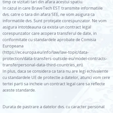
timp ce vizitati tari din afara acestui spatiu.
In cazul in care BraveTech EST transmite informatiile
dvs. catre o tara din afara SEE, ne vom asigura ca
informatiile dvs. Sunt protejate corespunzator. Ne vom
asigura intotdeauna ca exista un contract legal
corespunzator care acopera transferul de date, in
conformitate cu standardele aprobate de Comisia
Europeana
(https://ec.europa.eu/info/law/law-topic/data-
protection/data-transfers-outside-eu/model-contracts-
transferpersonal-data-third-countries_en).
In plus, daca se considera ca tara nu are legi echivalente
cu standardele UE de protectie a datelor, atunci vom cere
tertei parti sa incheie un contract legal care sa reflecte
aceste standarde.
Durata de pastrare a datelor dvs. cu caracter personal