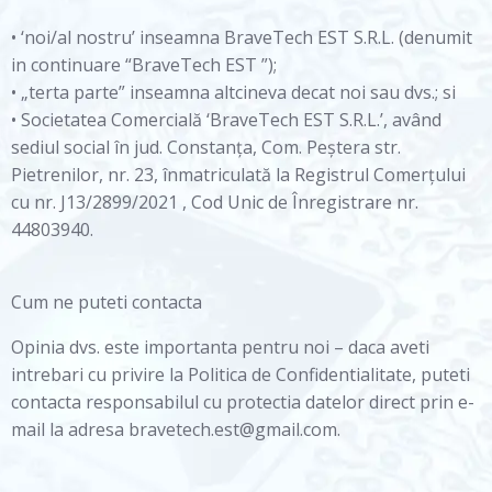
• ‘noi/al nostru’ inseamna BraveTech EST S.R.L. (denumit
in continuare “BraveTech EST ”);
• „terta parte” inseamna altcineva decat noi sau dvs.; si
• Societatea Comercială ‘BraveTech EST S.R.L.’, având
sediul social în jud. Constanța, Com. Peștera str.
Pietrenilor, nr. 23, înmatriculată la Registrul Comerțului
cu nr. J13/2899/2021 , Cod Unic de Înregistrare nr.
44803940.
Cum ne puteti contacta
Opinia dvs. este importanta pentru noi – daca aveti
intrebari cu privire la Politica de Confidentialitate, puteti
contacta responsabilul cu protectia datelor direct prin e-
mail la adresa bravetech.est@gmail.com.