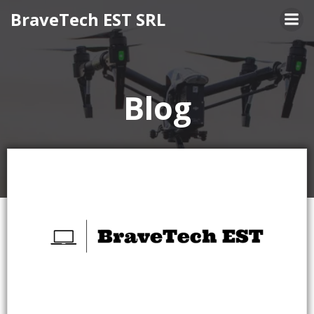
Skip
BraveTech EST SRL
to
content
Blog