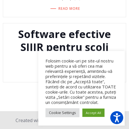
READ MORE
Software efective
SIIIR pentru școli
Admin
-
Folosim cookie-uri pe site-ul nostru
web pentru a vă oferi cea mai
relevantă experiență, amintindu-vă
READ MORE
preferințele și repetând vizitele.
Făcând clic pe „Acceptă toate”,
sunteți de acord cu utilizarea TOATE
cookie-urile. Cu toate acestea, puteți
vizita „Setări cookie” pentru a furniza
un consimțământ controlat.
Cookie Settings
Accept All
Created with love © 2026 BraveTech EST SRL.