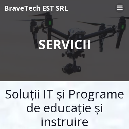
Skip
BraveTech EST SRL
to
content
SERVICII
Soluții IT și Programe
de educație și
instruire