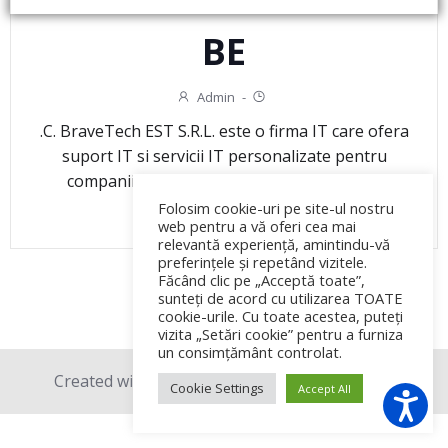
BE
Admin
-
.C. BraveTech EST S.R.L. este o firma IT care ofera
suport IT si servicii IT personalizate pentru
companii din domenii diferite de activitate.
Folosim cookie-uri pe site-ul nostru
READ MORE
web pentru a vă oferi cea mai
relevantă experiență, amintindu-vă
preferințele și repetând vizitele.
Făcând clic pe „Acceptă toate”,
sunteți de acord cu utilizarea TOATE
cookie-urile. Cu toate acestea, puteți
vizita „Setări cookie” pentru a furniza
un consimțământ controlat.
Created with love © 2026 BraveTech EST SRL.
Cookie Settings
Accept All