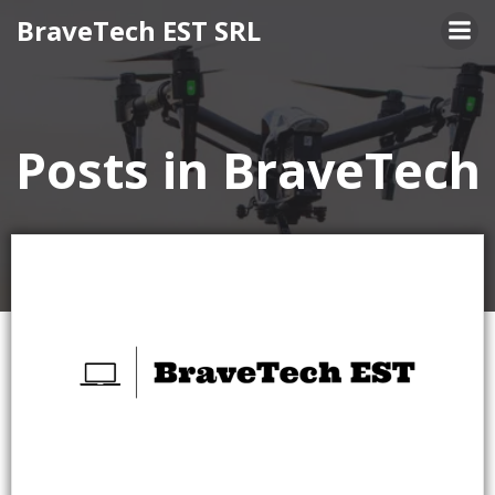
Skip
BraveTech EST SRL
to
content
Posts in BraveTech