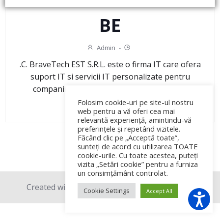
BE
Admin
-
.C. BraveTech EST S.R.L. este o firma IT care ofera
suport IT si servicii IT personalizate pentru
companii din domenii diferite de activitate.
Folosim cookie-uri pe site-ul nostru
READ MORE
web pentru a vă oferi cea mai
relevantă experiență, amintindu-vă
preferințele și repetând vizitele.
Făcând clic pe „Acceptă toate”,
sunteți de acord cu utilizarea TOATE
cookie-urile. Cu toate acestea, puteți
vizita „Setări cookie” pentru a furniza
un consimțământ controlat.
Created with love © 2026 BraveTech EST SRL.
Cookie Settings
Accept All